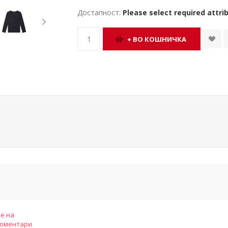
Достапност:
Please select required attri
е на
коментари