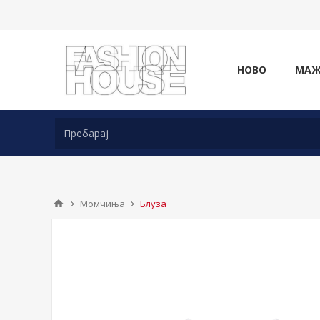
НОВО
МА
Момчиња
Блуза