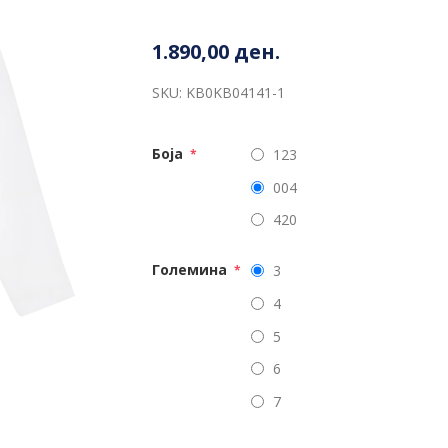
1.890,00 ден.
SKU:
KB0KB04141-1
Боја
123
*
004
420
Големина
3
*
4
5
6
7