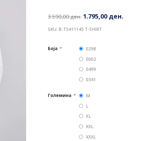
1.795,00 ден.
3.590,00 ден.
SKU:
B-TS411145 T-SHIRT
Боја
0298
*
0002
0499
0341
Големина
M
*
L
XL
XXL
XXXL