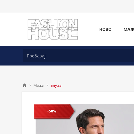
НОВО
МА
Мажи
Блуза
-50%