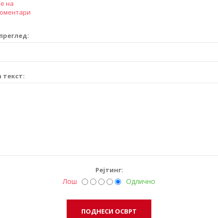
е на
коментари
преглед:
 текст:
Рејтинг:
Лош
Одлично