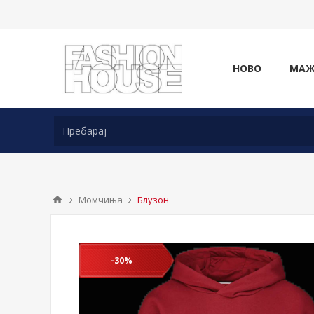
НОВО
МА
Момчиња
Блузон
-30%