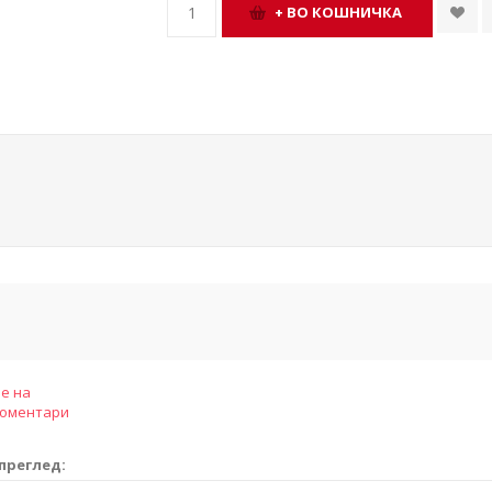
е на
коментари
преглед: