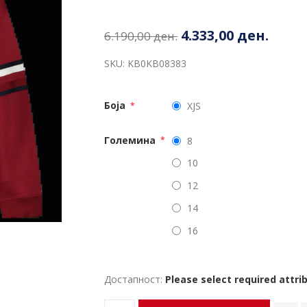
4.333,00 ден.
6.190,00 ден.
SKU:
KB0KB08383
Боја
XJS
*
Големина
8
*
10
12
14
16
Достапност:
Please select required attri