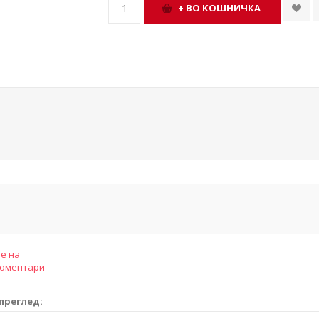
е на
коментари
преглед: