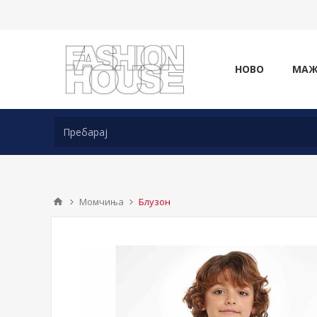
НОВО
МА
Момчиња
Блузон