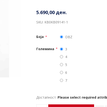
5.690,00 ден.
SKU:
KB0KB09141-1
Боја
DBZ
*
Големина
3
*
4
5
6
7
Достапност:
Please select required attri