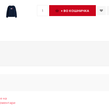
е на
коментари