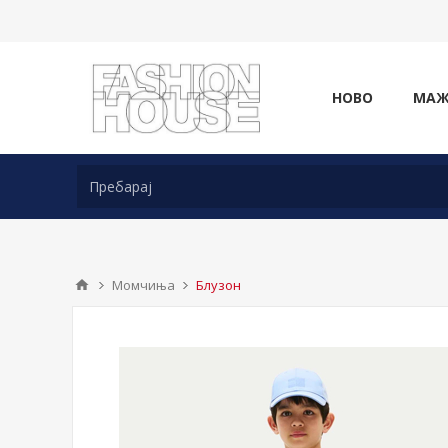
НОВО
МА
Момчиња
Блузон