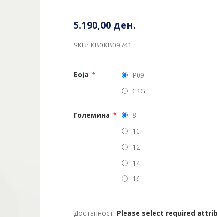
5.190,00 ден.
SKU:
KB0KB09741
Боја
P09
*
C1G
Големина
8
*
10
12
14
16
Достапност:
Please select required attri