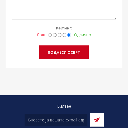
Рејтинг:
Лош
Одлично
Билтен