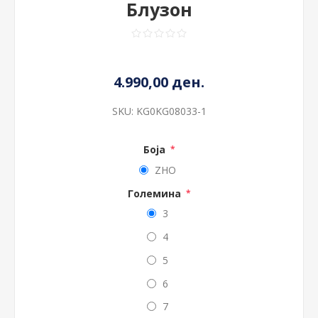
Блузон
4.990,00 ден.
SKU:
KG0KG08033-1
Боја
*
ZHO
Големина
*
3
4
5
6
7