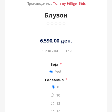
Производител:
Tommy Hilfiger Kids
Блузон
6.590,00 ден.
SKU:
KG0KG09016-1
Боја
*
YA8
Големина
*
8
10
12
14