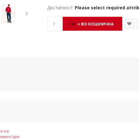
Достапност:
Please select required attri
е на
коментари