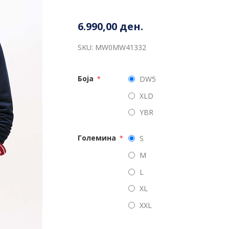
6.990,00 ден.
SKU:
MW0MW41332
Боја
DW5
*
XLD
YBR
Големина
S
*
M
L
XL
XXL