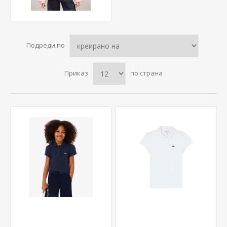
Подреди по
Приказ
по страна