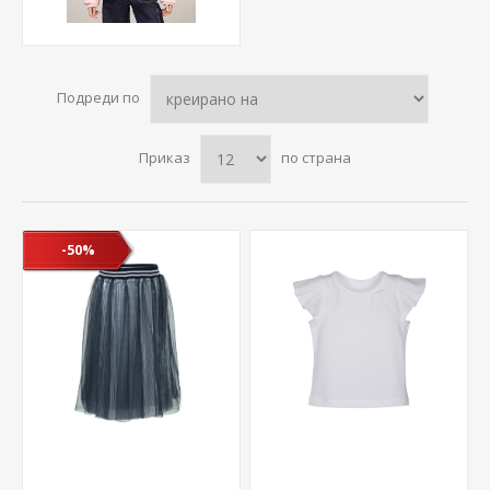
Подреди по
Приказ
по страна
-50%