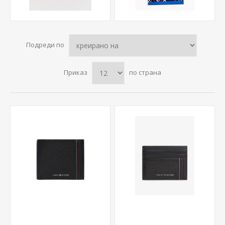
Подреди по
Приказ
по страна