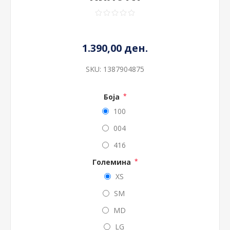
1.390,00 ден.
SKU:
1387904875
Боја
*
100
004
416
Големина
*
XS
SM
MD
LG