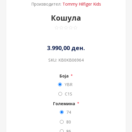
Производител:
Tommy Hilfiger Kids
Кошула
3.990,00 ден.
SKU:
KB0KB06964
Боја
*
YBR
C1S
Големина
*
74
80
86