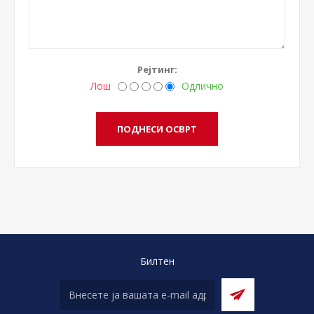
Рејтинг:
Лош
Одлично
Билтен