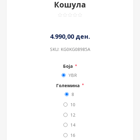
Кошула
4.990,00 ден.
SKU:
KG0KG08985A
Боја
*
YBR
Големина
*
8
10
12
14
16