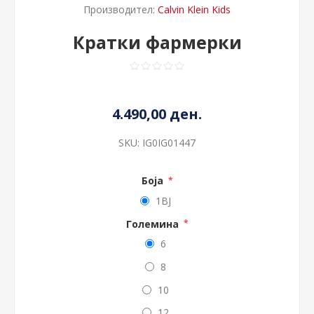
Производител:
Calvin Klein Kids
Кратки фармерки
4.490,00 ден.
SKU:
IG0IG01447
Боја
*
1BJ
Големина
*
6
8
10
12