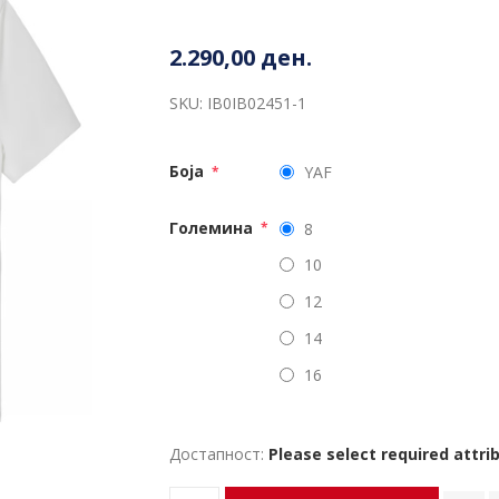
2.290,00 ден.
SKU:
IB0IB02451-1
Боја
YAF
*
Големина
8
*
10
12
14
16
Достапност:
Please select required attri