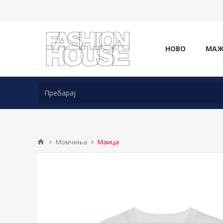
НОВО
МА
Момчиња
Маица