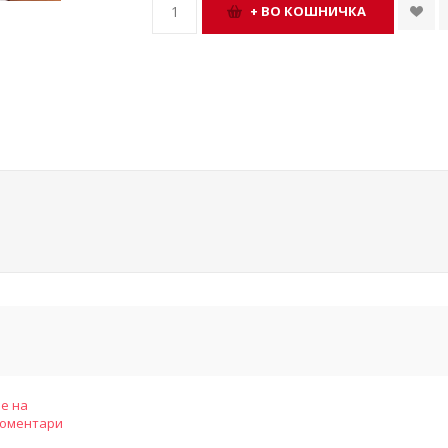
е на
коментари