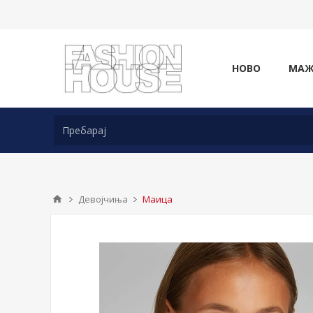
НОВО
МА
Девојчиња
Маица