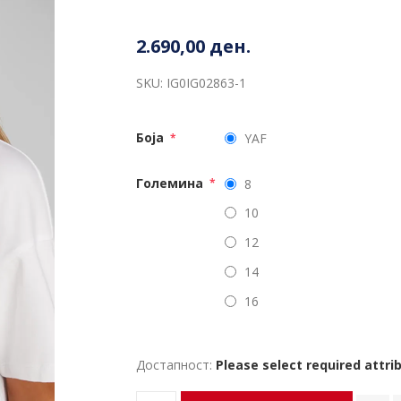
2.690,00 ден.
SKU:
IG0IG02863-1
Боја
YAF
*
Големина
8
*
10
12
14
16
Достапност:
Please select required attri