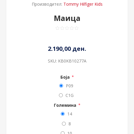
Производител:
Tommy Hilfiger Kids
Маица
2.190,00 ден.
SKU:
KB0KB10277A
Боја
*
P09
C1G
Големина
*
14
8
10