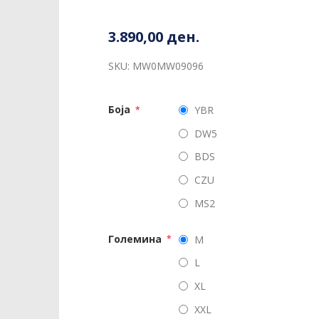
3.890,00 ден.
SKU:
MW0MW09096
Боја
YBR
*
DW5
BDS
CZU
MS2
Големина
M
*
L
XL
XXL