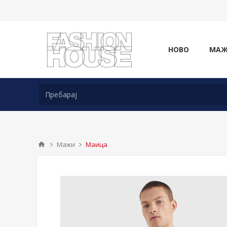
НОВО
МА
Мажи
Маица