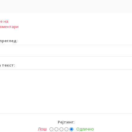
е на
коментари
преглед:
 текст:
Рејтинг:
Лош
Одлично