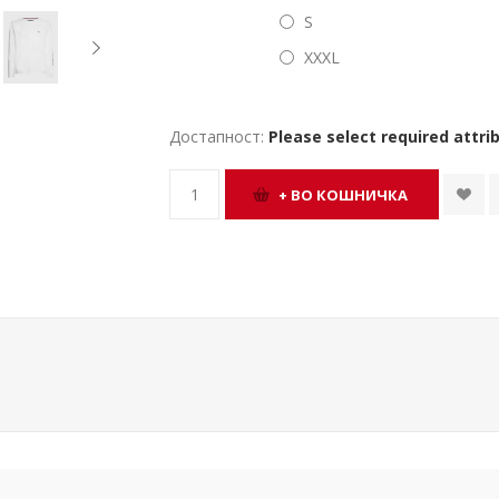
S
XXXL
Достапност:
Please select required attri