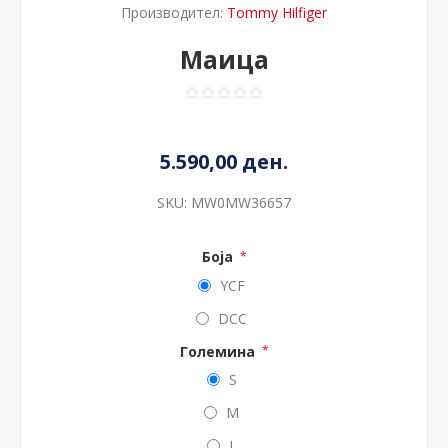
Производител:
Tommy Hilfiger
Маица
5.590,00 ден.
SKU:
MW0MW36657
Боја
*
YCF
DCC
Големина
*
S
M
L