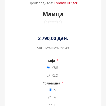
Производител:
Tommy Hilfiger
Маица
2.790,00 ден.
SKU:
MW0MW39149
Боја
*
YBR
XLD
Големина
*
S
M
L