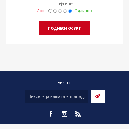
Рејтинг:
Лош
Одлично
Билтен