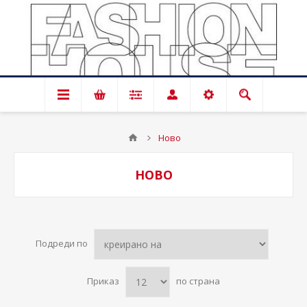
Ново
НОВО
Подреди по
Приказ
по страна