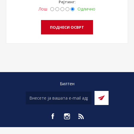
Рејтинг:
Лош
Одлично
Билтен