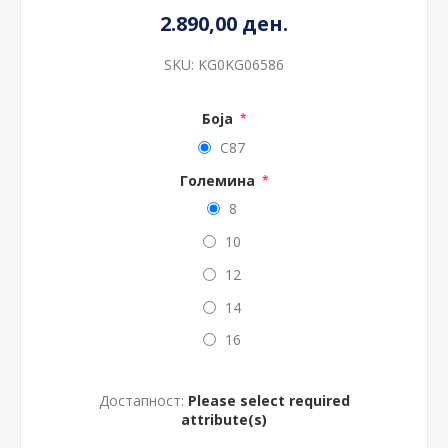
2.890,00 ден.
SKU:
KG0KG06586
Боја
*
C87
Големина
*
8
10
12
14
16
Достапност:
Please select required
attribute(s)