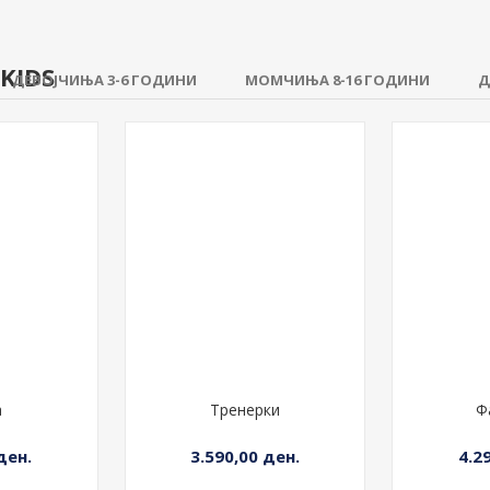
KIDS
ДЕВОЈЧИЊА 3-6 ГОДИНИ
МОМЧИЊА 8-16 ГОДИНИ
Д
а
Тренерки
Ф
ден.
3.590,00 ден.
4.2