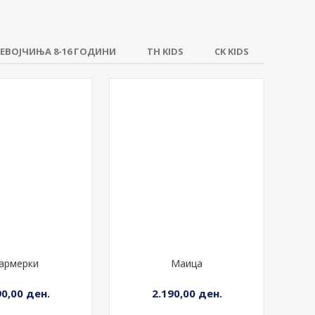
ЕВОЈЧИЊА 8-16 ГОДИНИ
TH KIDS
CK KIDS
армерки
Маица
90,00 ден.
2.190,00 ден.