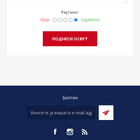
Рејтинг:
Лош
Одлично
Билтен