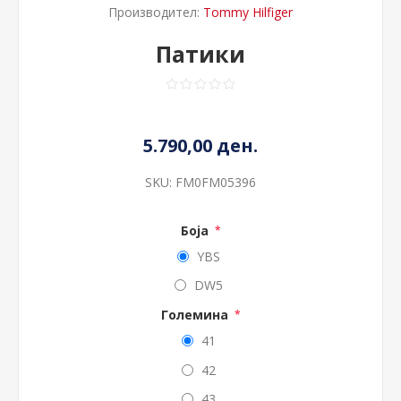
Производител:
Tommy Hilfiger
Патики
5.790,00 ден.
SKU:
FM0FM05396
Боја
*
YBS
DW5
Големина
*
41
42
43