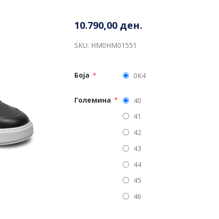
10.790,00 ден.
SKU:
HM0HM01551
Боја
0K4
*
Големина
40
*
41
42
43
44
45
46