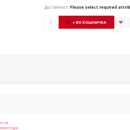
Достапност:
Please select required attri
е на
коментари