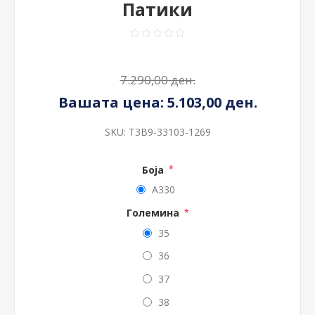
Патики
7.290,00 ден.
Вашата цена:
5.103,00 ден.
SKU:
T3B9-33103-1269
Боја
*
A330
Големина
*
35
36
37
38