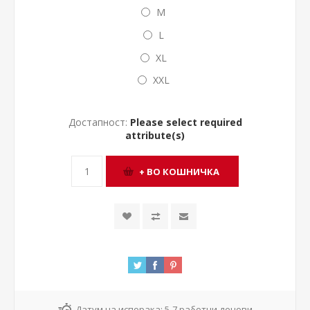
M
L
XL
XXL
Достапност:
Please select required
attribute(s)
Датум на испорака:
5-7 работни денови