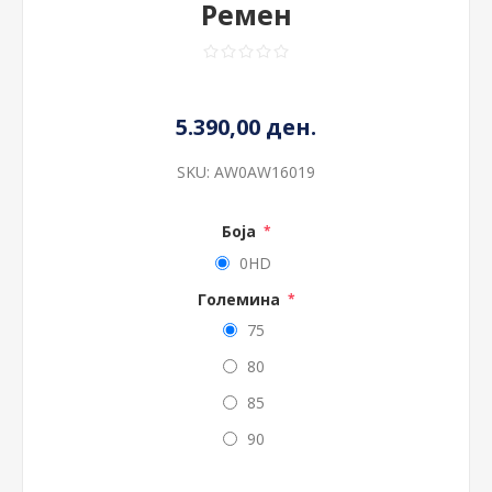
Ремен
5.390,00 ден.
SKU:
AW0AW16019
Боја
*
0HD
Големина
*
75
80
85
90