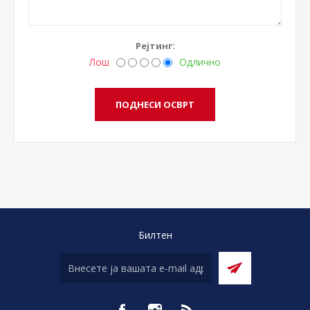
Рејтинг:
Лош
Одлично
Билтен