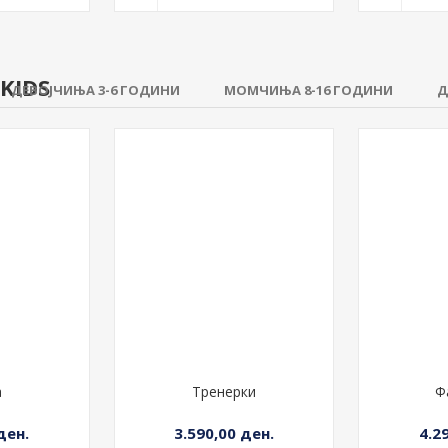
KIDS
ДЕВОЈЧИЊА 3-6 ГОДИНИ
МОМЧИЊА 8-16 ГОДИНИ
Д
а
Тренерки
Ф
ден.
3.590,00 ден.
4.2