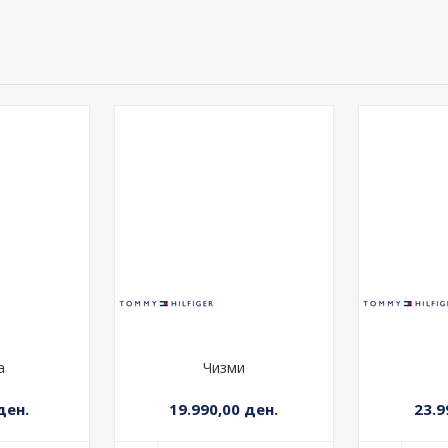
а
Чизми
ден.
19.990,00 ден.
23.9