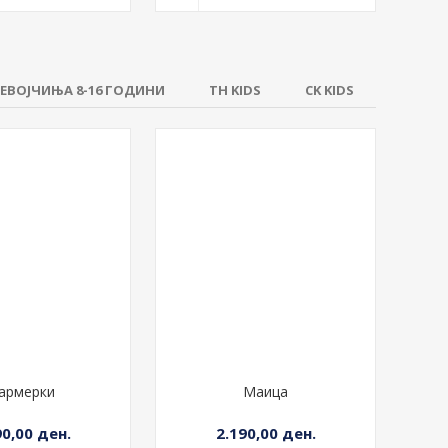
ЕВОЈЧИЊА 8-16 ГОДИНИ
TH KIDS
CK KIDS
армерки
Маица
90,00 ден.
2.190,00 ден.