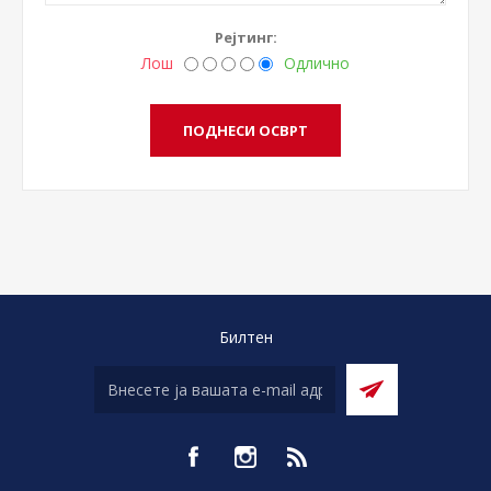
Рејтинг:
Лош
Одлично
Билтен