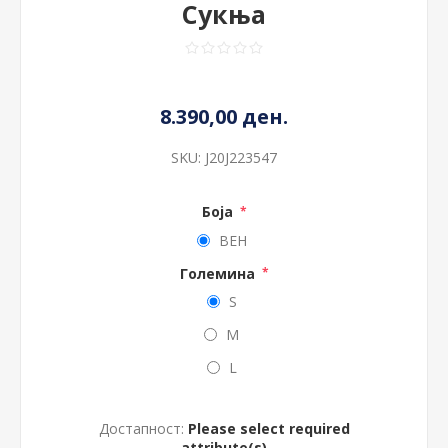
Сукња
8.390,00 ден.
SKU:
J20J223547
Боја
*
BEH
Големина
*
S
M
L
Достапност:
Please select required
attribute(s)