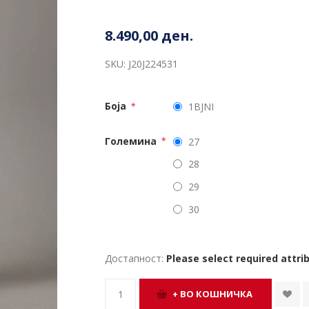
8.490,00 ден.
SKU:
J20J224531
Боја
1BJNI
*
Големина
27
*
28
29
30
Достапност:
Please select required attri