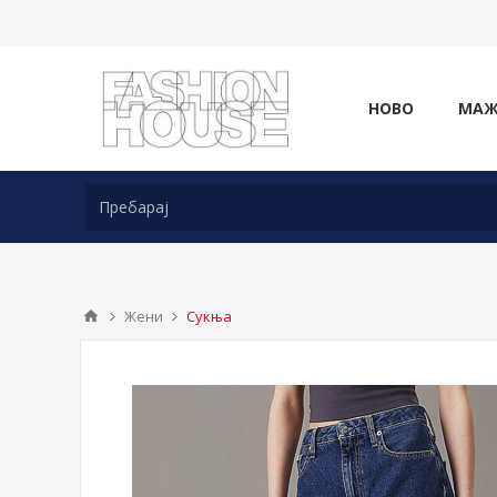
НОВО
МА
Жени
Сукња