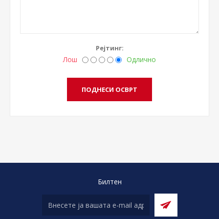
Рејтинг:
Лош
Одлично
Билтен