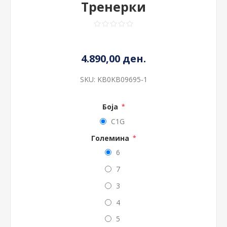
Тренерки
4.890,00 ден.
SKU:
KB0KB09695-1
Боја
*
C1G
Големина
*
6
7
3
4
5