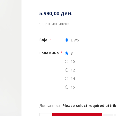
5.990,00 ден.
SKU:
KG0KG08108
Боја
DW5
*
Големина
8
*
10
12
14
16
Достапност:
Please select required attri