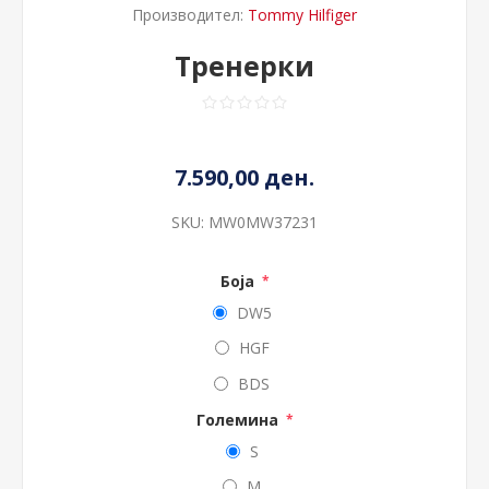
Производител:
Tommy Hilfiger
Тренерки
7.590,00 ден.
SKU:
MW0MW37231
Боја
*
DW5
HGF
BDS
Големина
*
S
M