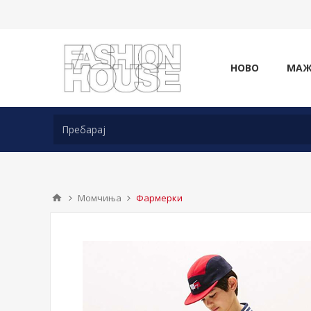
НОВО
МА
Момчиња
Фармерки