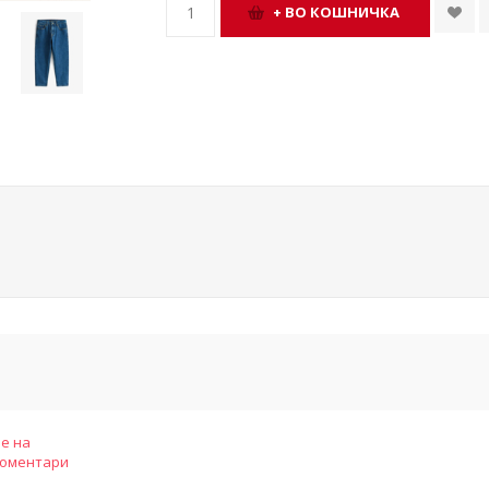
е на
коментари