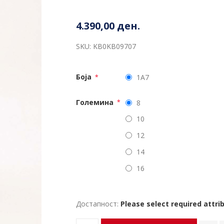
4.390,00 ден.
SKU:
KB0KB09707
Боја
1A7
*
Големина
8
*
10
12
14
16
Достапност:
Please select required attri