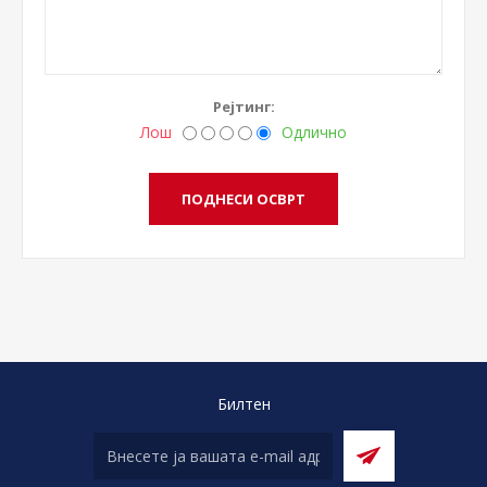
Рејтинг:
Лош
Одлично
Билтен