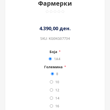
Фармерки
4.390,00 ден.
SKU:
KG0KG07734
Боја
*
1A4
Големина
*
8
10
12
14
16