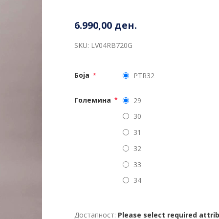
6.990,00 ден.
SKU:
LV04RB720G
Боја
PTR32
*
Големина
29
*
30
31
32
33
34
Достапност:
Please select required attri