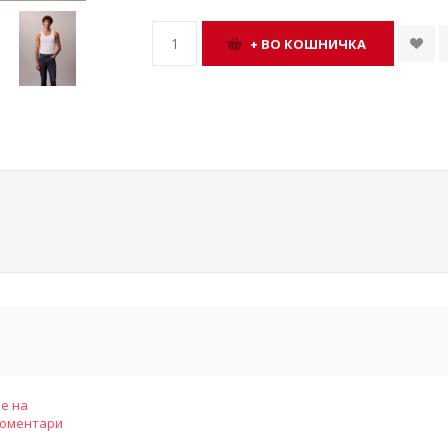
е на
коментари