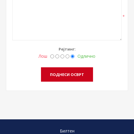
*
Рејтинг:
Лош
Одлично
Билтен