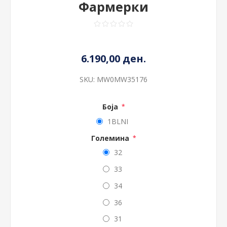
Фармерки
6.190,00 ден.
SKU:
MW0MW35176
Боја
*
1BLNI
Големина
*
32
33
34
36
31