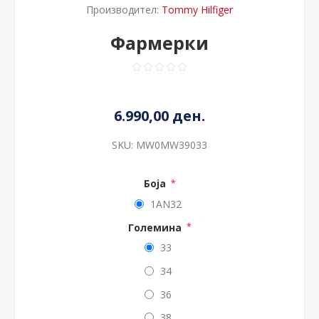
Производител:
Tommy Hilfiger
Фармерки
6.990,00 ден.
SKU:
MW0MW39033
Боја
*
1AN32
Големина
*
33
34
36
38