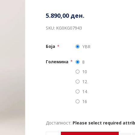
5.890,00 ден.
SKU:
KG0KG07943
Боја
YBR
*
Големина
8
*
10
12
14
16
Достапност:
Please select required attri