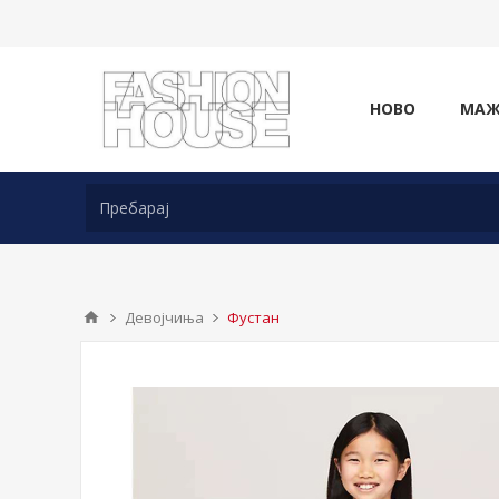
НОВО
МА
Девојчиња
Фустан