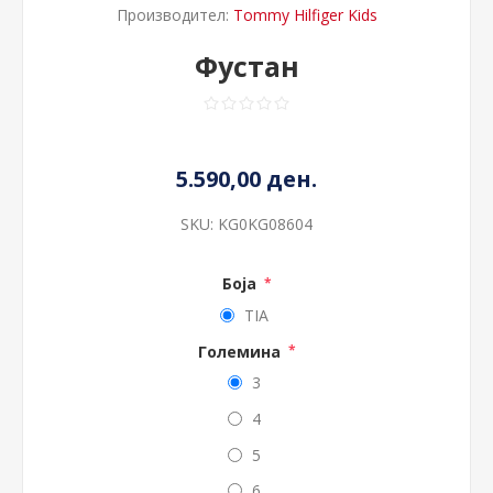
Производител:
Tommy Hilfiger Kids
Фустан
5.590,00 ден.
SKU:
KG0KG08604
Боја
*
TIA
Големина
*
3
4
5
6