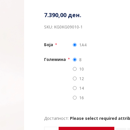
7.390,00 ден.
SKU:
KG0KG09010-1
Боја
1A4
*
Големина
8
*
10
12
14
16
Достапност:
Please select required attri