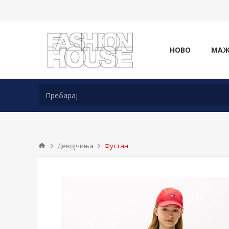
НОВО
МА
Девојчиња
Фустан