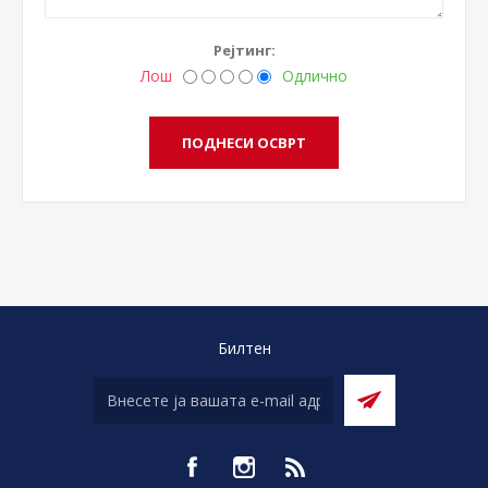
Рејтинг:
Лош
Одлично
Билтен