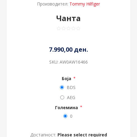
Производител:
Tommy Hilfiger
Чанта
7.990,00 ден.
SKU:
AW0AW16466
Боја
*
BDS
AEG
Големина
*
0
Достапност:
Please select required