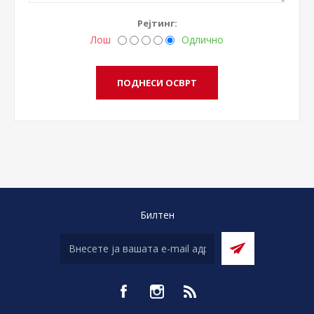
Рејтинг:
Лош
Одлично
Билтен