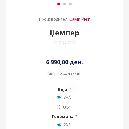
Производител:
Calvin Klein
Џемпер
6.990,00 ден.
SKU:
LV047D354G
Боја
*
YAA
UB1
Големина
*
2XS