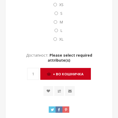
XS
S
M
L
XL
Достапност:
Please select required
attribute(s)