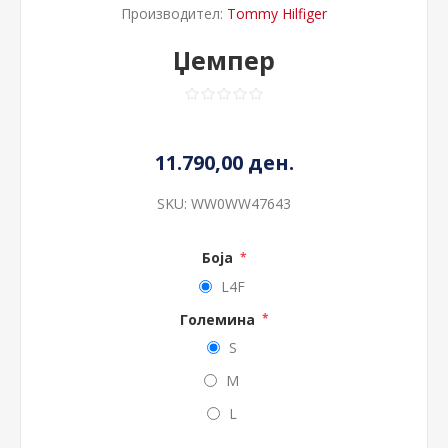
Производител:
Tommy Hilfiger
Џемпер
11.790,00 ден.
SKU:
WW0WW47643
Боја
*
L4F
Големина
*
S
M
L