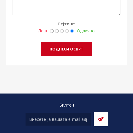
Рејтинг:
Лош
Одлично
Билтен