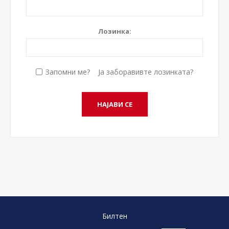
Лозинка:
Запомни ме?
Ја заборавивте лозинката?
Билтен